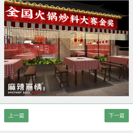
上一篇
下一篇