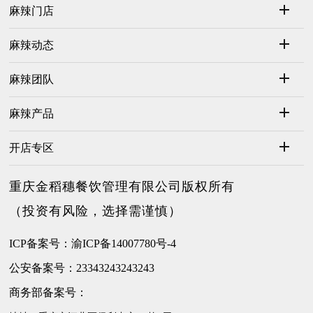
麻辣门店
麻辣动态
麻辣团队
麻辣产品
开店专区
重庆金稻穗餐饮管理有限公司版权所有
（投资有风险，选择需谨慎）
ICP备案号：渝ICP备14007780号-4
公安备案号：23343243243243
商务部备案号：