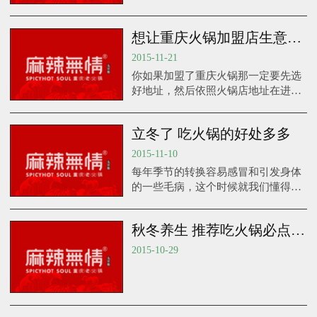
消费者的吸引(解决关注度的问题) 2、
宣传对于消费者来消费的兴趣(解决为
想让重庆火锅加盟店生意更火选地址绝对是关键
什么来吃的问题) 3、宣传的人群有
2015-11-21
你如果加盟了重庆火锅那一定要先选
好地址，然后依照火锅店地址在进行
精心去装修，这样一步一步的去规划
才能长久的经营下去，也许有的人会
立冬了 吃火锅的好处多多
有这样的疑问？说为什么一丁要选好
的地址生意会好呢？
2015-11-10
每年季节的转换容易感冒和引发身体
的一些毛病，这个时候就我们懂得养
生调理，可以吃上一顿火锅。不仅暖
胃了，更是抵御寒冷有效的方式。除
秋冬养生 推荐吃火锅必点菜品
了这两点，冬天吃火锅还远远不止有
这些好处，大家一起来看看吧！
2015-10-29