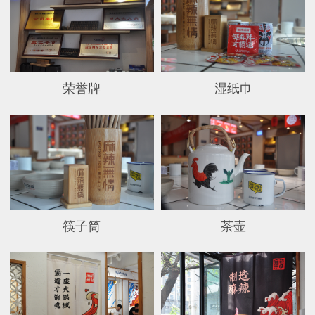
荣誉牌
湿纸巾
筷子筒
茶壶